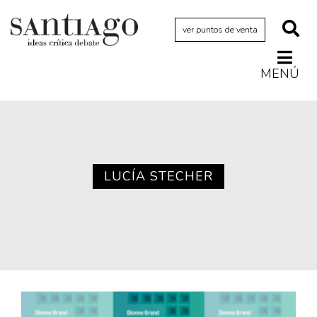
ver puntos de venta
MENÚ
Actualidad
Archivo Cenfoto-UDP
Arquetipos de situación
Artes visuales
LUCÍA STECHER
Ciencia
Cine y televisión
Ciudad
Cómics
Críticas