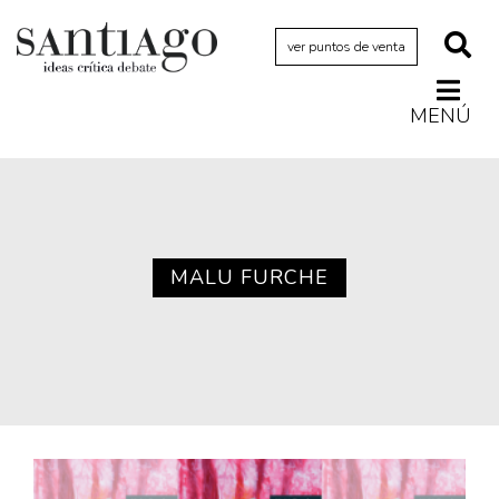
ver puntos de venta
MENÚ
Actualidad
Archivo Cenfoto-UDP
Arquetipos de situación
Artes visuales
MALU FURCHE
Ciencia
Cine y televisión
Ciudad
Cómics
Críticas