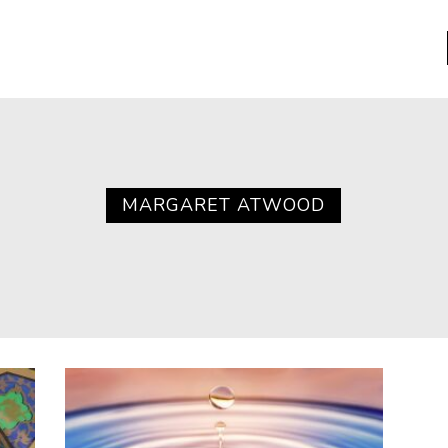
a
Libros usados
nario portátil de la literatura
MARGARET ATWOOD
a
Literatura
entos
Medioambiente
entos
Narrativas visuales
reserva
Pensamiento
ia
Pensamiento ilustrado
ia material de los libros
Personaje
as mentales
Personajes secundarios
Política