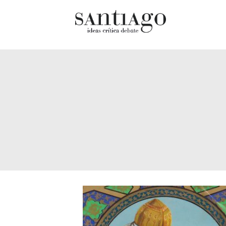
Cultur
Actualidad
Diccio
Archivo Cenfoto-UDP
chilen
Arquetipos de situación
Docum
Artes visuales
Fragm
Ciencia
Gran 
Cine y televisión
Histor
Ciudad
Histor
Cómics
Lagun
Críticas
Libros