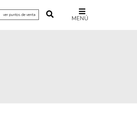
ver puntos de venta
MENÚ
Relecturas
Sociedad
Turismo accidental
Vidas paralelas
Voces y lecturas