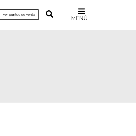
ver puntos de venta
MENÚ
Relecturas
Sociedad
Turismo accidental
Vidas paralelas
Voces y lecturas