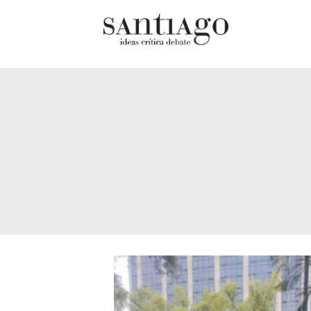
Cultur
Actualidad
Diccio
Archivo Cenfoto-UDP
chilen
Arquetipos de situación
Docum
Artes visuales
Fragm
Ciencia
Gran 
Cine y televisión
Histor
Ciudad
Histor
Cómics
Lagun
Críticas
Libros