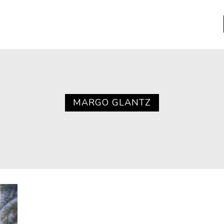
a
Libros usados
nario portátil de la literatura
MARGO GLANTZ
a
Literatura
entos
Medioambiente
entos
Narrativas visuales
reserva
Pensamiento
ia
Pensamiento ilustrado
ia material de los libros
Personaje
as mentales
Personajes secundarios
Política