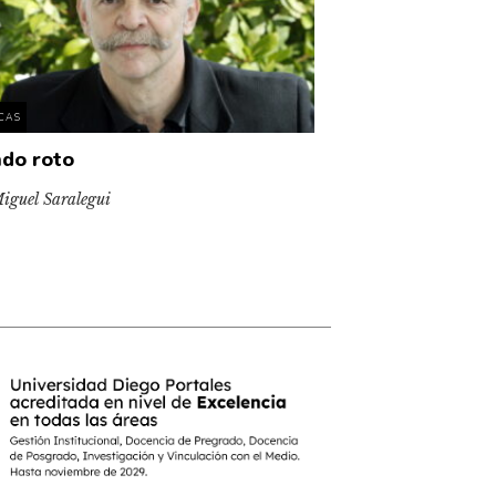
ICAS
do roto
iguel Saralegui