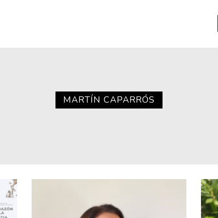
a
Libros usados
nario portátil de la literatura
MARTÍN CAPARRÓS
a
Literatura
entos
Medioambiente
entos
Narrativas visuales
reserva
Pensamiento
ia
Pensamiento ilustrado
ia material de los libros
Personaje
as mentales
Personajes secundarios
Política