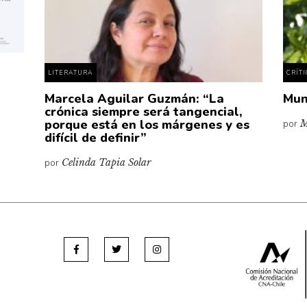
LITERATURA
CRÍT
Marcela Aguilar Guzmán: “La
Mun
crónica siempre será tangencial,
porque está en los márgenes y es
por
M
difícil de definir”
por
Celinda Tapia Solar