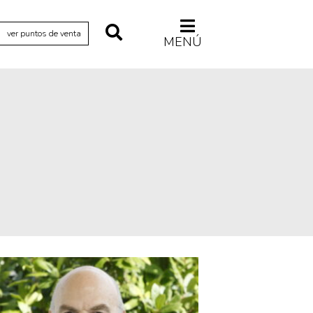
ver puntos de venta
MENÚ
Relecturas
Sociedad
Turismo accidental
Vidas paralelas
Voces y lecturas