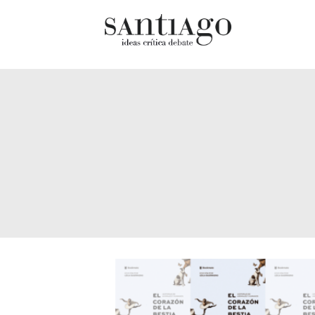
Cultur
Actualidad
Diccio
Archivo Cenfoto-UDP
chilen
Arquetipos de situación
Docum
Artes visuales
Fragm
Ciencia
Gran 
Cine y televisión
Histor
Ciudad
Histor
Cómics
Lagun
Críticas
Libros