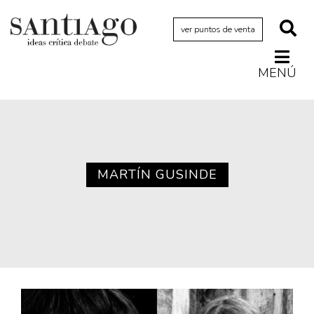
ver puntos de venta
MENÚ
Actualidad
Archivo Cenfoto-UDP
Arquetipos de situación
Artes visuales
MARTÍN GUSINDE
Ciencia
Cine y televisión
Ciudad
Cómics
Críticas