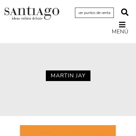
ver puntos de venta
MENÚ
Actualidad
Archivo Cenfoto-UDP
Arquetipos de situación
Artes visuales
MARTIN JAY
Ciencia
Cine y televisión
Ciudad
Cómics
Críticas