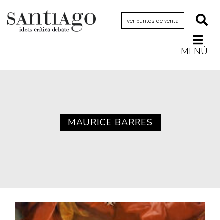
ver puntos de venta
MENÚ
Actualidad
Archivo Cenfoto-UDP
Arquetipos de situación
Artes visuales
MAURICE BARRES
Ciencia
Cine y televisión
Ciudad
Cómics
Críticas