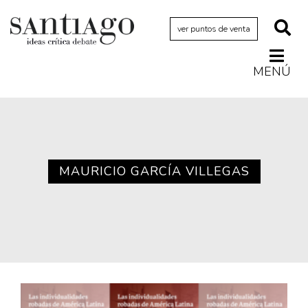
ver puntos de venta
MENÚ
Actualidad
Archivo Cenfoto-UDP
Arquetipos de situación
Artes visuales
MAURICIO GARCÍA VILLEGAS
Ciencia
Cine y televisión
Ciudad
Cómics
Críticas