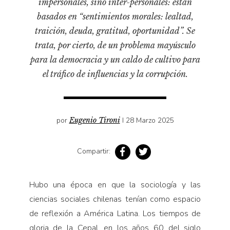
impersonales, sino inter-personales: están
Pensamiento ilustrado
basados en “sentimientos morales: lealtad,
Personaje
traición, deuda, gratitud, oportunidad”. Se
Personajes secundarios
trata, por cierto, de un problema mayúsculo
Política
para la democracia y un caldo de cultivo para
el tráfico de influencias y la corrupción.
Relecturas
Sociedad
Turismo accidental
por
Eugenio Tironi
I 28 Marzo 2025
Vidas paralelas
Voces y lecturas
Compartir:
Hubo una época en que la sociología y las
ciencias sociales chilenas tenían como espacio
de reflexión a América Latina. Los tiempos de
gloria de la Cepal, en los años 60 del siglo