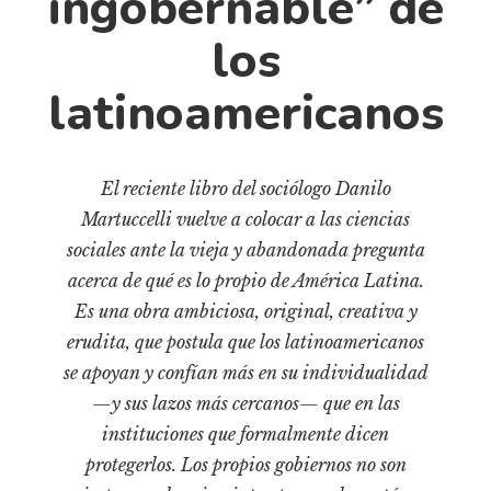
ingobernable” de
Cultura
Diccionario portátil de la literatura chilena
los
Documentos
latinoamericanos
Fragmentos
Gran reserva
Historia
El reciente libro del sociólogo Danilo
Historia material de los libros
Martuccelli vuelve a colocar a las ciencias
Lagunas mentales
sociales ante la vieja y abandonada pregunta
acerca de qué es lo propio de América Latina.
Libros
Es una obra ambiciosa, original, creativa y
Libros usados
erudita, que postula que los latinoamericanos
Literatura
se apoyan y confían más en su individualidad
Medioambiente
—y sus lazos más cercanos— que en las
Narrativas visuales
instituciones que formalmente dicen
protegerlos. Los propios gobiernos no son
Pensamiento