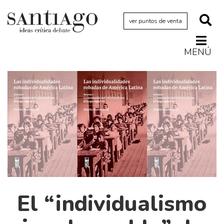
ver puntos de venta
MENÚ
Actualidad
Archivo Cenfoto-UDP
Arquetipos de situación
Artes visuales
Ciencia
Cine y televisión
Ciudad
Cómics
El “individualismo
Críticas