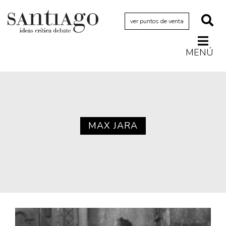
ver puntos de venta
MENÚ
Actualidad
Archivo Cenfoto-UDP
Arquetipos de situación
Artes visuales
MAX JARA
Ciencia
Cine y televisión
Ciudad
Cómics
Críticas