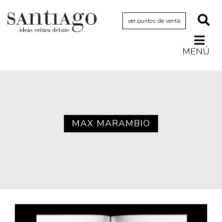
ver puntos de venta
MENÚ
Actualidad
Archivo Cenfoto-UDP
Arquetipos de situación
Artes visuales
MAX MARAMBIO
Ciencia
Cine y televisión
Ciudad
Cómics
Críticas