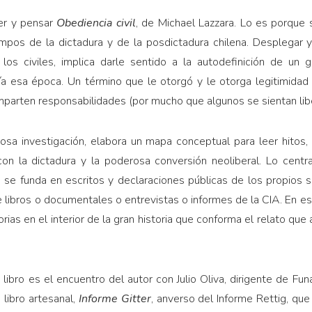
er y pensar
Obediencia civil
, de Michael Lazzara. Lo es porque
iempos de la dictadura y de la posdictadura chilena. Desplegar 
 los civiles, implica darle sentido a la autodefinición de un go
a esa época. Un término que le otorgó y le otorga legitimidad 
mparten responsabilidades (por mucho que algunos se sientan libe
iosa investigación, elabora un mapa conceptual para leer hitos, 
con la dictadura y la poderosa conversión neoliberal. Lo cent
o se funda en escritos y declaraciones públicas de los propios
e libros o documentales o entrevistas o informes de la CIA. En e
orias en el interior de la gran historia que conforma el relato q
libro es el encuentro del autor con Julio Oliva, dirigente de Fun
 libro artesanal,
Informe Gitter
, anverso del Informe Rettig, qu