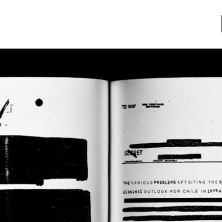
a
Libros usados
nario portátil de la literatura
a
Literatura
entos
Medioambiente
entos
Narrativas visuales
reserva
Pensamiento
ia
Pensamiento ilustrado
ia material de los libros
Personaje
as mentales
Personajes secundarios
Política