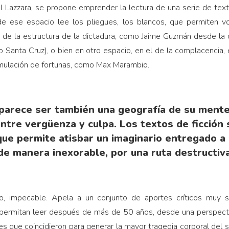
l Lazzara, se propone emprender la lectura de una serie de text
e ese espacio lee los pliegues, los blancos, que permiten vol
ón de la estructura de la dictadura, como Jaime Guzmán desde la
io Santa Cruz), o bien en otro espacio, en el de la complacencia,
cumulación de fortunas, como Max Marambio.
parece ser también una geografía de su mente
 entre vergüenza y culpa. Los textos de ficción
ue permite atisbar un imaginario entregado a 
de manera inexorable, por una ruta destructiva
oso, impecable. Apela a un conjunto de aportes críticos muy s
permitan leer después de más de 50 años, desde una perspectiv
es que coincidieron para generar la mayor tragedia corporal del s