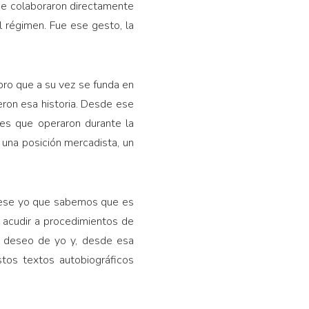
que colaboraron directamente
l régimen. Fue ese gesto, la
ibro que a su vez se funda en
eron esa historia. Desde ese
les que operaron durante la
 una posición mercadista, un
a, ese yo que sabemos que es
 acudir a procedimientos de
o deseo de yo y, desde esa
stos textos autobiográficos