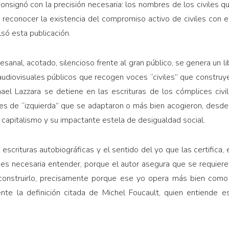
 consignó con la precisión necesaria: los nombres de los civiles 
e reconocer la existencia del compromiso activo de civiles con e
lsó esta publicación.
esanal, acotado, silencioso frente al gran público, se genera un l
 audiovisuales públicos que recogen voces “civiles” que construy
hael Lazzara se detiene en las escrituras de los cómplices civi
es de “izquierda” que se adaptaron o más bien acogieron, desde
 capitalismo y su impactante estela de desigualdad social.
s escrituras autobiográficas y el sentido del yo que las certific
 es necesaria entender, porque el autor asegura que se requiere
deconstruirlo, precisamente porque ese yo opera más bien com
ente la definición citada de Michel Foucault, quien entiende e