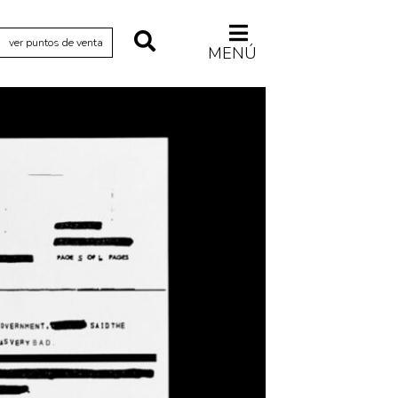
ver puntos de venta
MENÚ
Relecturas
Sociedad
Turismo accidental
Vidas paralelas
Voces y lecturas