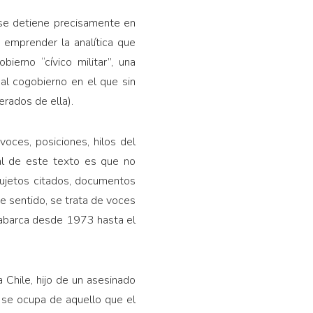
 se detiene precisamente en
y emprender la analítica que
bierno “cívico militar”, una
al cogobierno en el que sin
rados de ella).
voces, posiciones, hilos del
ral de este texto es que no
 sujetos citados, documentos
se sentido, se trata de voces
ue abarca desde 1973 hasta el
a Chile, hijo de un asesinado
e se ocupa de aquello que el