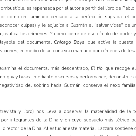
combustible, es repensada por el autor a partir del libro de Pablo
or como un iluminado cercano a la perfección sagrada; el pr
n reconocer culpas) y le adjudica a Guzmán el “salvar vidas” de
 justifica los crímenes. Y como cierre de ese círculo de poder 
slayable del documental
Chicago Boys
, que activa la puest
tizaciones, en medio de un contexto marcado por crímenes de les
r examina el documental más descentrado,
El tío
, que recoge el
o gay y busca, mediante discursos y performance, deconstruir a 
negatividad del sobrino hacia Guzmán, conserva el nexo famili
trevista y libro) nos lleva a observar la materialidad de la t
 por integrantes de la Dina y en cuyo subsuelo más tétrico part
 director de la Dina. Al estudiar este material, Lazzara sostiene