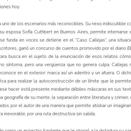
iones hoy.
 uno de los escenarios más reconocibles. Su nexo indiscutible co
 su esposa Sofía Cuthbert en Buenos Aires, permite internarse e
se funda en voces se detiene en el “Caso Callejas”, una situac
escritores, ganó un concurso de cuentos promovido por el diario
E
zara busca en el sujeto de la enunciación de esos relatos cóm
o síntoma, pero una vergüenza que no genera culpa. Callejas ni
econoce en el exterior; marca así un adentro y un afuera. O dic
ica para realizar la autoconstrucción de un límite que le permit
a, ese hacer está presente mediante débiles máscaras en sus text
 geografía de su mente, la separación entre literatura y crimen,
ados por el autor de una manera que permite atisbar un imagina
a inexorable, por una ruta destructiva sin salida.
án como un espectro fundante que le otorgó a la dictadura su so