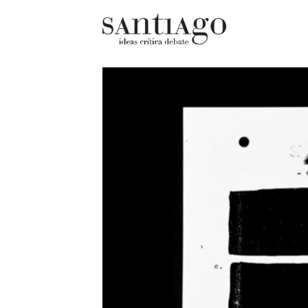
Cultur
Actualidad
Diccio
Archivo Cenfoto-UDP
chilen
Arquetipos de situación
Docum
Artes visuales
Fragm
Ciencia
Gran 
Cine y televisión
Histor
Ciudad
Histor
Cómics
Lagun
Críticas
Libros