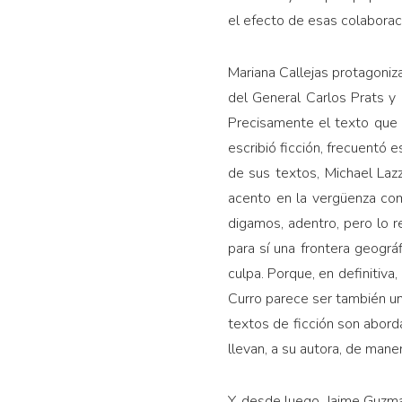
el efecto de esas colaborac
Mariana Callejas protagoniza
del General Carlos Prats y
Precisamente el texto que 
escribió ficción, frecuentó 
de sus textos, Michael Laz
acento en la vergüenza com
digamos, adentro, pero lo r
para sí una frontera geográf
culpa. Porque, en definitiv
Curro parece ser también una
textos de ficción son abord
llevan, a su autora, de maner
Y, desde luego, Jaime Guzm