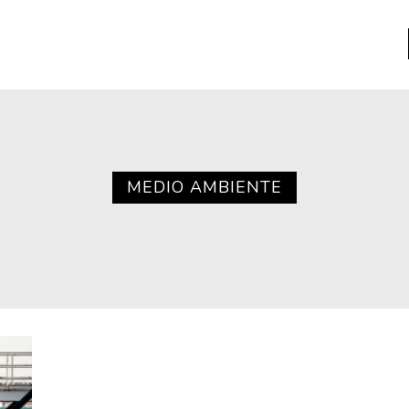
a
Libros usados
nario portátil de la literatura
MEDIO AMBIENTE
a
Literatura
entos
Medioambiente
entos
Narrativas visuales
reserva
Pensamiento
ia
Pensamiento ilustrado
ia material de los libros
Personaje
as mentales
Personajes secundarios
Política