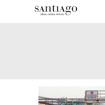
Cultur
Actualidad
Diccio
Archivo Cenfoto-UDP
chilen
Arquetipos de situación
Docum
Artes visuales
Fragm
Ciencia
Gran 
Cine y televisión
Histor
Ciudad
Histor
Cómics
Lagun
Críticas
Libros