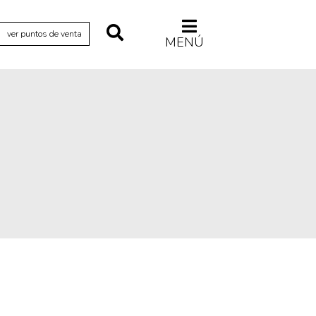
ver puntos de venta
MENÚ
Relecturas
Sociedad
Turismo accidental
Vidas paralelas
Voces y lecturas