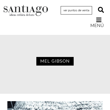
ver puntos de venta
MENÚ
Actualidad
Archivo Cenfoto-UDP
Arquetipos de situación
Artes visuales
MEL GIBSON
Ciencia
Cine y televisión
Ciudad
Cómics
Críticas