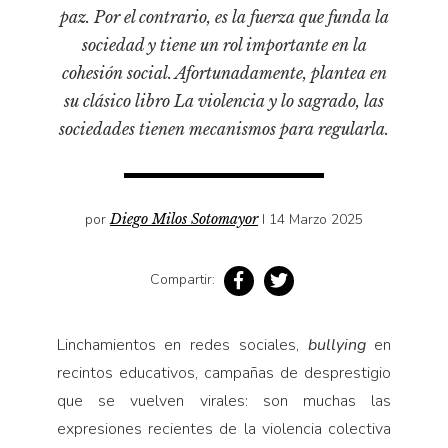
Pensamiento ilustrado
paz. Por el contrario, es la fuerza que funda la
Personaje
sociedad y tiene un rol importante en la
cohesión social. Afortunadamente, plantea en
Personajes secundarios
su clásico libro La violencia y lo sagrado, las
Política
sociedades tienen mecanismos para regularla.
Relecturas
Sociedad
Turismo accidental
por
Diego Milos Sotomayor
I 14 Marzo 2025
Vidas paralelas
Voces y lecturas
Compartir:
Linchamientos en redes sociales,
bullying
en
recintos educativos, campañas de desprestigio
que se vuelven virales: son muchas las
expresiones recientes de la violencia colectiva