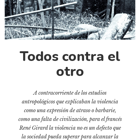
Cultura
Diccionario portátil de la literatura chilena
Documentos
Fragmentos
Gran reserva
Historia
Todos contra el
Historia material de los libros
otro
Lagunas mentales
Libros
A contracorriente de los estudios
Libros usados
antropológicos que explicaban la violencia
Literatura
como una expresión de atraso o barbarie,
Medioambiente
como una falta de civilización, para el francés
Narrativas visuales
René Girard la violencia no es un defecto que
Pensamiento
la sociedad pueda superar para alcanzar la