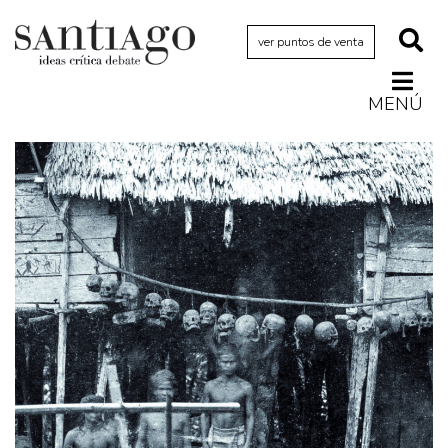
ver puntos de venta
MENÚ
Actualidad
Archivo Cenfoto-UDP
Arquetipos de situación
Artes visuales
Ciencia
Cine y televisión
Ciudad
Cómics
Críticas