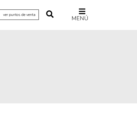
ver puntos de venta
MENÚ
Relecturas
Sociedad
Turismo accidental
Vidas paralelas
Voces y lecturas