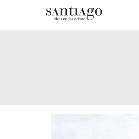
Cultur
Actualidad
Diccio
Archivo Cenfoto-UDP
chilen
Arquetipos de situación
Docum
Artes visuales
Fragm
Ciencia
Gran 
Cine y televisión
Histor
Ciudad
Histor
Cómics
Lagun
Críticas
Libros