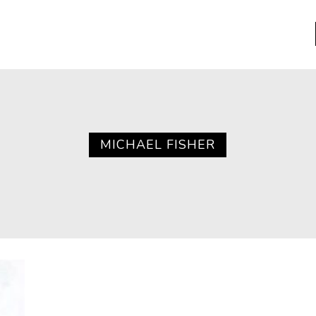
a
Libros usados
nario portátil de la literatura
MICHAEL FISHER
a
Literatura
entos
Medioambiente
entos
Narrativas visuales
reserva
Pensamiento
ia
Pensamiento ilustrado
ia material de los libros
Personaje
as mentales
Personajes secundarios
Política