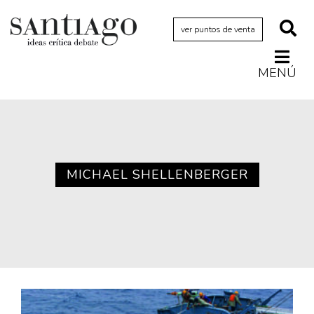
ver puntos de venta
MENÚ
Actualidad
Archivo Cenfoto-UDP
Arquetipos de situación
Artes visuales
MICHAEL SHELLENBERGER
Ciencia
Cine y televisión
Ciudad
Cómics
Críticas