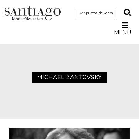
ver puntos de venta
MENÚ
Actualidad
Archivo Cenfoto-UDP
Arquetipos de situación
Artes visuales
MICHAEL ZANTOVSKY
Ciencia
Cine y televisión
Ciudad
Cómics
Críticas