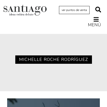
ver puntos de venta
MENÚ
Actualidad
Archivo Cenfoto-UDP
Arquetipos de situación
Artes visuales
MICHELLE ROCHE RODRÍGUEZ
Ciencia
Cine y televisión
Ciudad
Cómics
Críticas