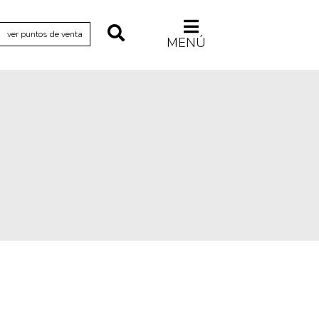
ver puntos de venta
MENÚ
Relecturas
Sociedad
Turismo accidental
Vidas paralelas
Voces y lecturas