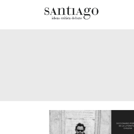
Cultur
Actualidad
Diccio
Archivo Cenfoto-UDP
chilen
Arquetipos de situación
Docum
Artes visuales
Fragm
Ciencia
Gran 
Cine y televisión
Histor
Ciudad
Histor
Cómics
Lagun
Críticas
Libros