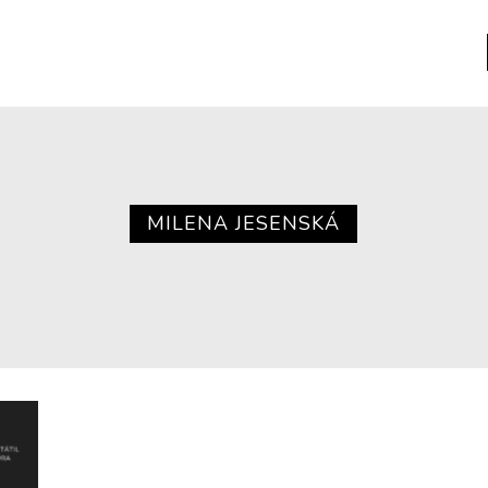
a
Libros usados
nario portátil de la literatura
MILENA JESENSKÁ
a
Literatura
entos
Medioambiente
entos
Narrativas visuales
reserva
Pensamiento
ia
Pensamiento ilustrado
ia material de los libros
Personaje
as mentales
Personajes secundarios
Política