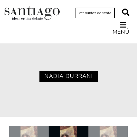
ver puntos de venta
MENÚ
Actualidad
Archivo Cenfoto-UDP
Arquetipos de situación
Artes visuales
NADIA DURRANI
Ciencia
Cine y televisión
Ciudad
Cómics
Críticas