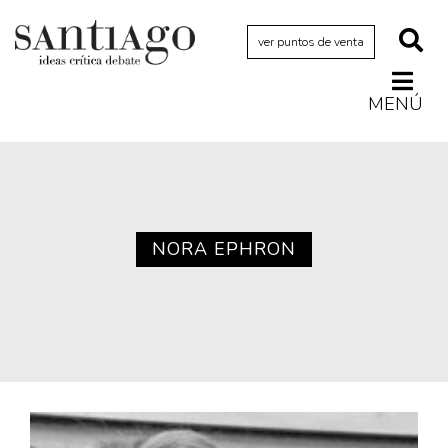
ver puntos de venta
MENÚ
Actualidad
Archivo Cenfoto-UDP
Arquetipos de situación
Artes visuales
NORA EPHRON
Ciencia
Cine y televisión
Ciudad
Cómics
Críticas