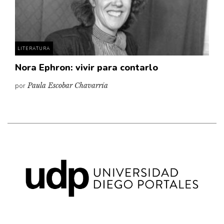
Pensamiento ilustrado
Personaje
Personajes secundarios
LITERATURA
Política
Nora Ephron: vivir para contarlo
Relecturas
por
Paula Escobar Chavarría
Sociedad
Turismo accidental
Vidas paralelas
Voces y lecturas