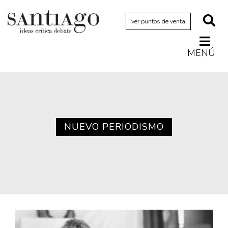
ver puntos de venta
MENÚ
Actualidad
Archivo Cenfoto-UDP
Arquetipos de situación
Artes visuales
NUEVO PERIODISMO
Ciencia
Cine y televisión
Ciudad
Cómics
Críticas