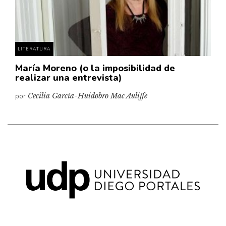
Pensamiento ilustrado
Personaje
Personajes secundarios
LITERATURA
Política
María Moreno (o la imposibilidad de
Relecturas
realizar una entrevista)
Sociedad
por
Cecilia García-Huidobro Mac Auliffe
Turismo accidental
Vidas paralelas
Voces y lecturas