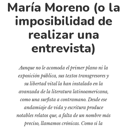
Cultura
María Moreno (o la
Diccionario portátil de la literatura chilena
imposibilidad de
Documentos
Fragmentos
realizar una
Gran reserva
entrevista)
Historia
Historia material de los libros
Lagunas mentales
Aunque no le acomoda el primer plano ni la
Libros
exposición pública, sus textos transgresores y
su libertad vital la han instalado en la
Libros usados
avanzada de la literatura latinoamericana,
Literatura
como una surfista a contramano. Desde ese
Medioambiente
andamiaje de vida y escritura produce
Narrativas visuales
notables relatos que, a falta de un nombre más
Pensamiento
preciso, llamamos crónicas. Como si la