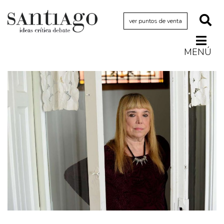
ver puntos de venta
MENÚ
Actualidad
Archivo Cenfoto-UDP
Arquetipos de situación
Artes visuales
Ciencia
Cine y televisión
Ciudad
Cómics
Críticas