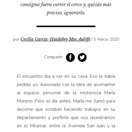
Pensamiento ilustrado
consigna fuera correr el cerco y, quizás más
preciso, ignorarlo.
Personaje
Personajes secundarios
Política
por
Cecilia García-Huidobro Mac Auliffe
I 5 Marzo 2020
Relecturas
Sociedad
Compartir:
Turismo accidental
Vidas paralelas
El encuentro iba a ser en su casa. Eso le había
Voces y lecturas
pedido yo, ilusionada con la idea de asomarme
al espacio personal de la misteriosa María
Moreno. Pero el día antes, María me llamó para
decirme que estaban haciendo trabajos en su
departamento y prefería que nos reuniéramos
en el Miramar, entre la Avenida San Juan y la