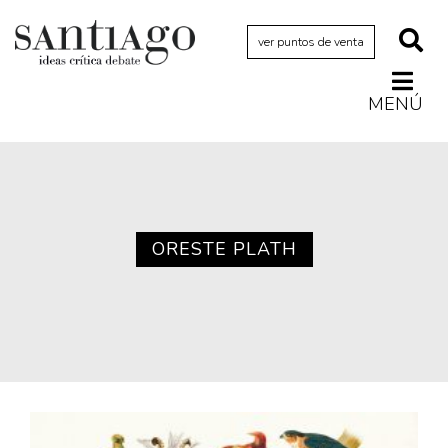
ver puntos de venta
MENÚ
Actualidad
Archivo Cenfoto-UDP
Arquetipos de situación
Artes visuales
ORESTE PLATH
Ciencia
Cine y televisión
Ciudad
Cómics
Críticas