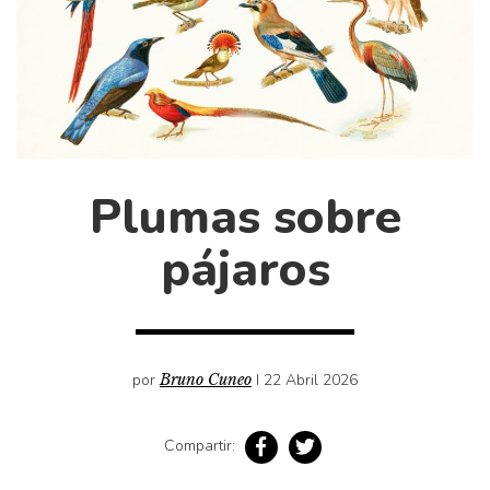
Cultura
Diccionario portátil de la literatura chilena
Documentos
Fragmentos
Gran reserva
Historia
Plumas sobre
Historia material de los libros
Lagunas mentales
pájaros
Libros
Libros usados
Literatura
por
Bruno Cuneo
I 22 Abril 2026
Medioambiente
Narrativas visuales
Compartir:
Pensamiento