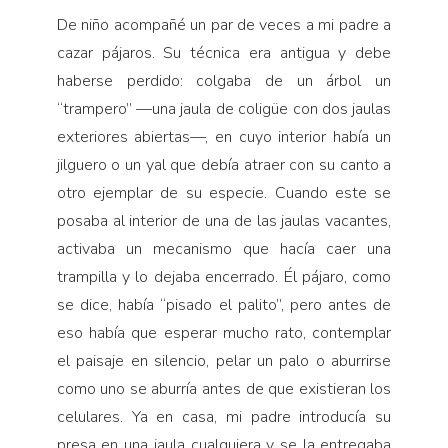
Pensamiento ilustrado
De niño acompañé un par de veces a mi padre a
Personaje
cazar pájaros. Su técnica era antigua y debe
Personajes secundarios
haberse perdido: colgaba de un árbol un
Política
“trampero” —una jaula de coligüe con dos jaulas
exteriores abiertas—, en cuyo interior había un
Relecturas
jilguero o un yal que debía atraer con su canto a
Sociedad
otro ejemplar de su especie. Cuando este se
Turismo accidental
posaba al interior de una de las jaulas vacantes,
Vidas paralelas
activaba un mecanismo que hacía caer una
trampilla y lo dejaba encerrado. Él pájaro, como
Voces y lecturas
se dice, había “pisado el palito”, pero antes de
eso había que esperar mucho rato, contemplar
el paisaje en silencio, pelar un palo o aburrirse
como uno se aburría antes de que existieran los
celulares. Ya en casa, mi padre introducía su
presa en una jaula cualquiera y se la entregaba