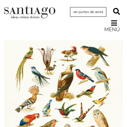
ver puntos de venta
MENÚ
Actualidad
Archivo Cenfoto-UDP
Arquetipos de situación
Artes visuales
Ciencia
Cine y televisión
Ciudad
Cómics
Críticas