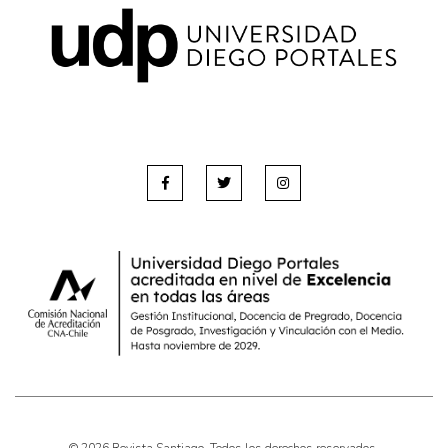
Pensamiento ilustrado
Personaje
Personajes secundarios
Política
Relecturas
Sociedad
Turismo accidental
Vidas paralelas
Voces y lecturas