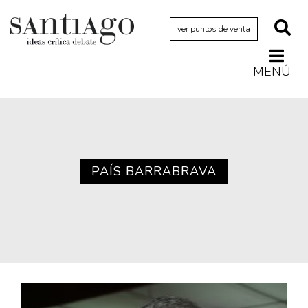
ver puntos de venta
MENÚ
Actualidad
Archivo Cenfoto-UDP
Arquetipos de situación
Artes visuales
PAÍS BARRABRAVA
Ciencia
Cine y televisión
Ciudad
Cómics
Críticas