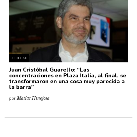
Cultura
Diccionario portátil de la literatura chilena
Documentos
Fragmentos
Gran reserva
Historia
Historia material de los libros
SOCIEDAD
Lagunas mentales
Juan Cristóbal Guarello: “Las
concentraciones en Plaza Italia, al final, se
Libros
transformaron en una cosa muy parecida a
la barra”
Libros usados
por
Matías Hinojosa
Literatura
Medioambiente
Narrativas visuales
Pensamiento