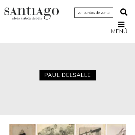
ver puntos de venta
MENÚ
Actualidad
Archivo Cenfoto-UDP
Arquetipos de situación
Artes visuales
PAUL DELSALLE
Ciencia
Cine y televisión
Ciudad
Cómics
Críticas