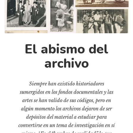
Cultura
Diccionario portátil de la literatura chilena
Documentos
Fragmentos
Gran reserva
El abismo del
Historia
Historia material de los libros
archivo
Lagunas mentales
Libros
Siempre han existido historiadores
Libros usados
sumergidos en los fondos documentales y las
Literatura
artes se han valido de sus códigos, pero en
Medioambiente
algún momento los archivos dejaron de ser
depósitos del material a estudiar para
Narrativas visuales
convertirse en un tema de investigación en sí
Pensamiento