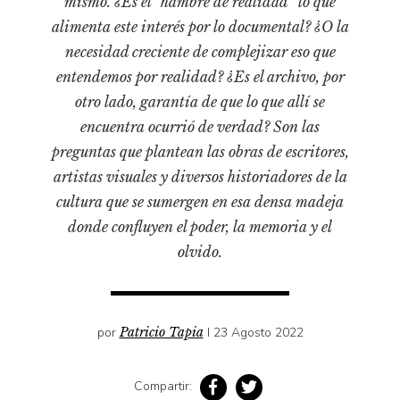
mismo. ¿Es el “hambre de realidad” lo que
Pensamiento ilustrado
alimenta este interés por lo documental? ¿O la
Personaje
necesidad creciente de complejizar eso que
Personajes secundarios
entendemos por realidad? ¿Es el archivo, por
Política
otro lado, garantía de que lo que allí se
encuentra ocurrió de verdad? Son las
Relecturas
preguntas que plantean las obras de escritores,
Sociedad
artistas visuales y diversos historiadores de la
Turismo accidental
cultura que se sumergen en esa densa madeja
Vidas paralelas
donde confluyen el poder, la memoria y el
Voces y lecturas
olvido.
por
Patricio Tapia
I 23 Agosto 2022
Compartir: