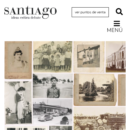
ver puntos de venta
MENÚ
Actualidad
Archivo Cenfoto-UDP
Arquetipos de situación
Artes visuales
Ciencia
Cine y televisión
Ciudad
Cómics
Críticas