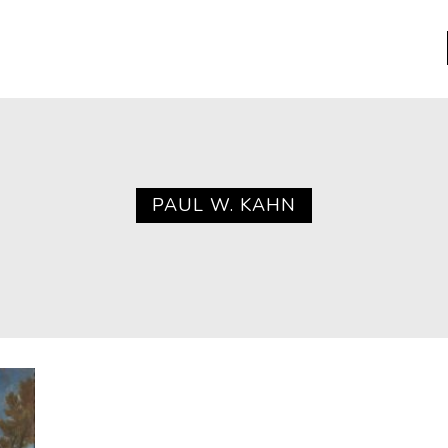
a
Libros usados
nario portátil de la literatura
PAUL W. KAHN
a
Literatura
entos
Medioambiente
entos
Narrativas visuales
reserva
Pensamiento
ia
Pensamiento ilustrado
ia material de los libros
Personaje
as mentales
Personajes secundarios
Política