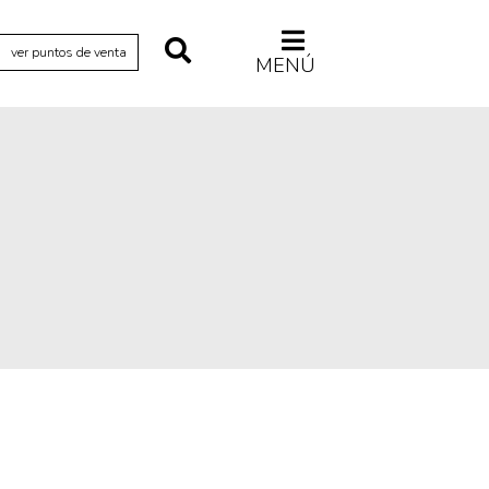
ver puntos de venta
MENÚ
Relecturas
Sociedad
Turismo accidental
Vidas paralelas
Voces y lecturas