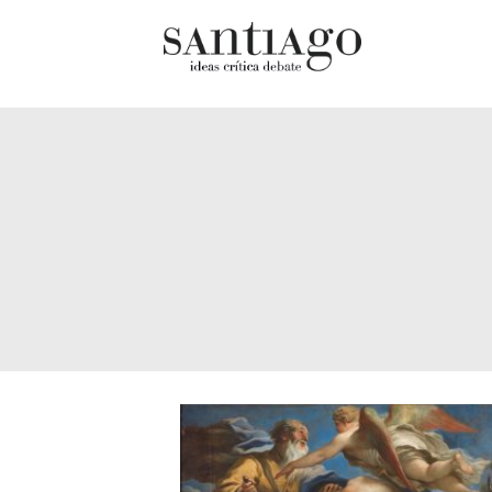
Cultur
Actualidad
Diccio
Archivo Cenfoto-UDP
chilen
Arquetipos de situación
Docum
Artes visuales
Fragm
Ciencia
Gran 
Cine y televisión
Histor
Ciudad
Histor
Cómics
Lagun
Críticas
Libros