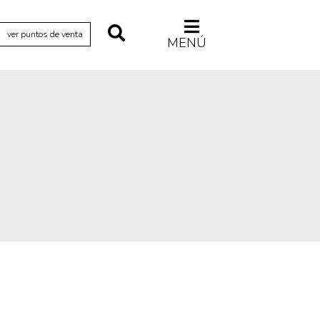
ver puntos de venta
MENÚ
Relecturas
Sociedad
Turismo accidental
Vidas paralelas
Voces y lecturas