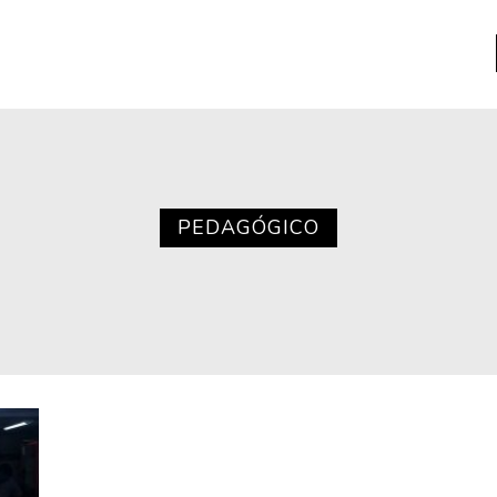
a
Libros usados
nario portátil de la literatura
PEDAGÓGICO
a
Literatura
entos
Medioambiente
entos
Narrativas visuales
reserva
Pensamiento
ia
Pensamiento ilustrado
ia material de los libros
Personaje
as mentales
Personajes secundarios
Política