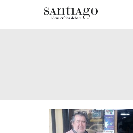
Cultur
Actualidad
Diccio
Archivo Cenfoto-UDP
chilen
Arquetipos de situación
Docum
Artes visuales
Fragm
Ciencia
Gran 
Cine y televisión
Histor
Ciudad
Histor
Cómics
Lagun
Críticas
Libros