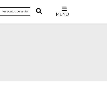
ver puntos de venta
MENÚ
Relecturas
Sociedad
Turismo accidental
Vidas paralelas
Voces y lecturas