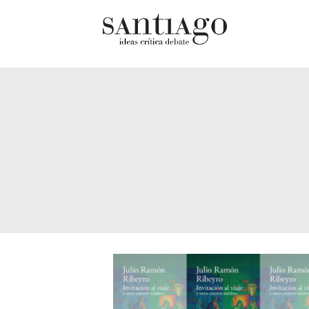
Cultur
Actualidad
Diccio
Archivo Cenfoto-UDP
chilen
Arquetipos de situación
Docum
Artes visuales
Fragm
Ciencia
Gran 
Cine y televisión
Histor
Ciudad
Histor
Cómics
Lagun
Críticas
Libros