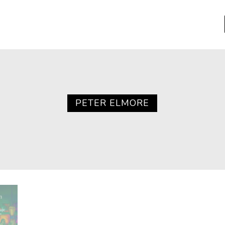
a
Libros usados
nario portátil de la literatura
PETER ELMORE
a
Literatura
entos
Medioambiente
entos
Narrativas visuales
reserva
Pensamiento
ia
Pensamiento ilustrado
ia material de los libros
Personaje
as mentales
Personajes secundarios
Política