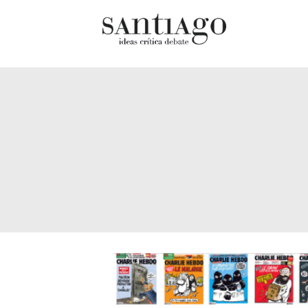
Cultur
Actualidad
Diccio
Archivo Cenfoto-UDP
chilen
Arquetipos de situación
Docum
Artes visuales
Fragm
Ciencia
Gran 
Cine y televisión
Histor
Ciudad
Histor
Cómics
Lagun
Críticas
Libros