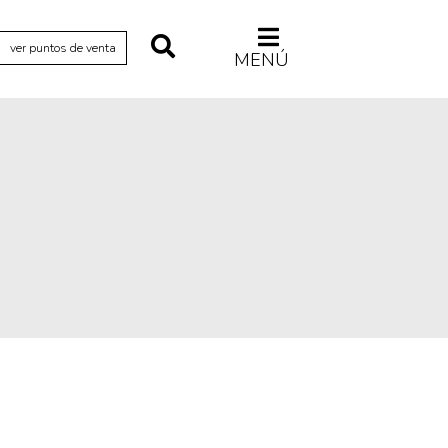
ver puntos de venta
MENÚ
Relecturas
Sociedad
Turismo accidental
Vidas paralelas
Voces y lecturas