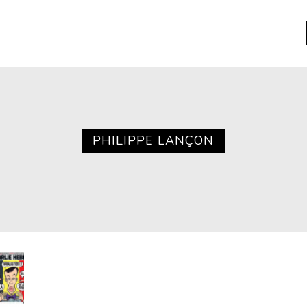
a
Libros usados
nario portátil de la literatura
PHILIPPE LANÇON
a
Literatura
entos
Medioambiente
entos
Narrativas visuales
reserva
Pensamiento
ia
Pensamiento ilustrado
ia material de los libros
Personaje
as mentales
Personajes secundarios
Política