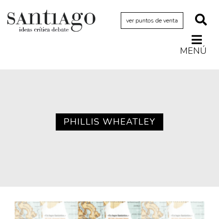
ver puntos de venta
MENÚ
Actualidad
Archivo Cenfoto-UDP
Arquetipos de situación
Artes visuales
PHILLIS WHEATLEY
Ciencia
Cine y televisión
Ciudad
Cómics
Críticas