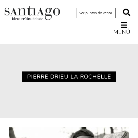
ver puntos de venta
MENÚ
Actualidad
Archivo Cenfoto-UDP
Arquetipos de situación
Artes visuales
PIERRE DRIEU LA ROCHELLE
Ciencia
Cine y televisión
Ciudad
Cómics
Críticas