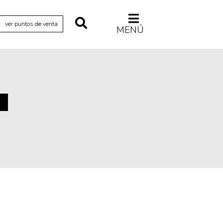
ver puntos de venta
MENÚ
Relecturas
Sociedad
Turismo accidental
Vidas paralelas
Voces y lecturas