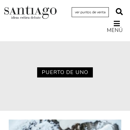
ver puntos de venta
MENÚ
Actualidad
Archivo Cenfoto-UDP
Arquetipos de situación
Artes visuales
PUERTO DE UNO
Ciencia
Cine y televisión
Ciudad
Cómics
Críticas