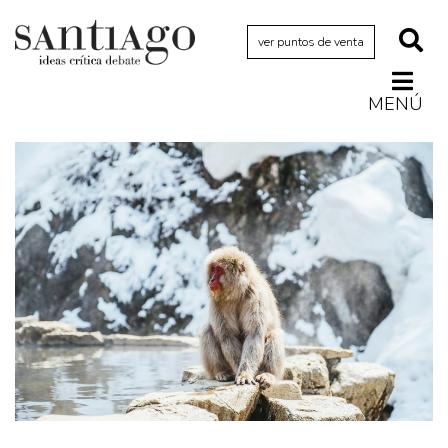
ver puntos de venta
MENÚ
Actualidad
Archivo Cenfoto-UDP
Arquetipos de situación
Artes visuales
Ciencia
Cine y televisión
Ciudad
Cómics
Críticas