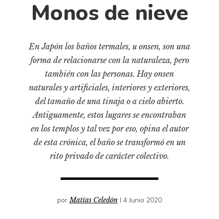
Cultura
Monos de nieve
Diccionario portátil de la literatura chilena
Documentos
En Japón los baños termales, u onsen, son una
Fragmentos
forma de relacionarse con la naturaleza, pero
Gran reserva
también con las personas. Hay onsen
Historia
naturales y artificiales, interiores y exteriores,
Historia material de los libros
del tamaño de una tinaja o a cielo abierto.
Lagunas mentales
Antiguamente, estos lugares se encontraban
Libros
en los templos y tal vez por eso, opina el autor
de esta crónica, el baño se transformó en un
Libros usados
rito privado de carácter colectivo.
Literatura
Medioambiente
Narrativas visuales
por
Matías Celedón
I 4 Junio 2020
Pensamiento