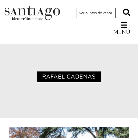
ver puntos de venta
MENÚ
Actualidad
Archivo Cenfoto-UDP
Arquetipos de situación
Artes visuales
RAFAEL CADENAS
Ciencia
Cine y televisión
Ciudad
Cómics
Críticas