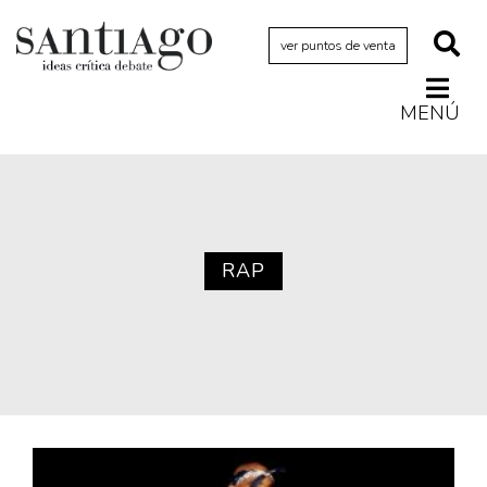
ver puntos de venta
MENÚ
Actualidad
Archivo Cenfoto-UDP
Arquetipos de situación
Artes visuales
RAP
Ciencia
Cine y televisión
Ciudad
Cómics
Críticas