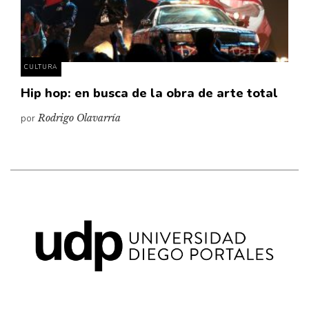
Pensamiento ilustrado
Personaje
Personajes secundarios
CULTURA
Política
Hip hop: en busca de la obra de arte total
Relecturas
por
Rodrigo Olavarría
Sociedad
Turismo accidental
Vidas paralelas
Voces y lecturas