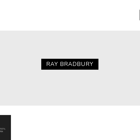
a
Libros usados
nario portátil de la literatura
RAY BRADBURY
a
Literatura
entos
Medioambiente
entos
Narrativas visuales
reserva
Pensamiento
ia
Pensamiento ilustrado
ia material de los libros
Personaje
as mentales
Personajes secundarios
Política