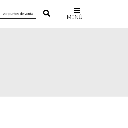
ver puntos de venta
MENÚ
Relecturas
Sociedad
Turismo accidental
Vidas paralelas
Voces y lecturas