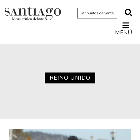
ver puntos de venta
MENÚ
Actualidad
Archivo Cenfoto-UDP
Arquetipos de situación
Artes visuales
REINO UNIDO
Ciencia
Cine y televisión
Ciudad
Cómics
Críticas