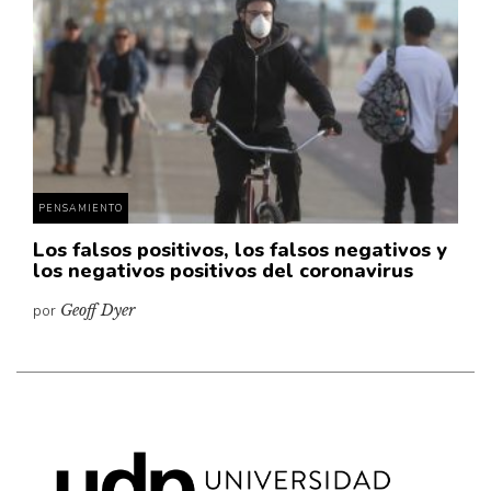
Cultura
Diccionario portátil de la literatura chilena
Documentos
Fragmentos
Gran reserva
Historia
Historia material de los libros
PENSAMIENTO
Lagunas mentales
Los falsos positivos, los falsos negativos y
los negativos positivos del coronavirus
Libros
por
Geoff Dyer
Libros usados
Literatura
Medioambiente
Narrativas visuales
Pensamiento