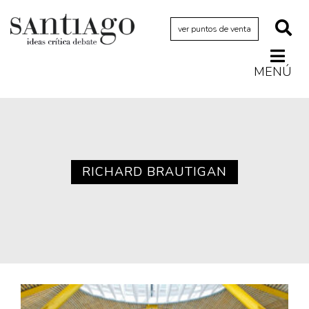
ver puntos de venta
MENÚ
Actualidad
Archivo Cenfoto-UDP
Arquetipos de situación
Artes visuales
RICHARD BRAUTIGAN
Ciencia
Cine y televisión
Ciudad
Cómics
Críticas