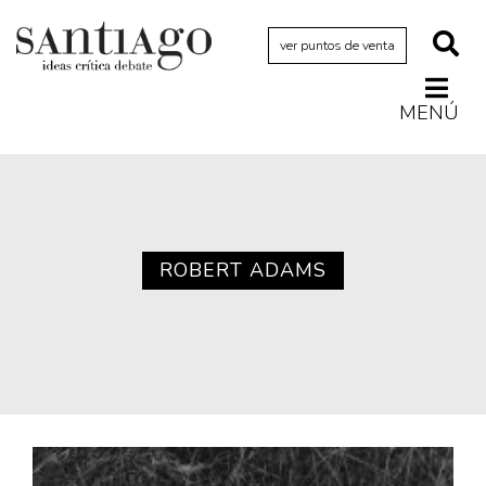
ver puntos de venta
MENÚ
Actualidad
Archivo Cenfoto-UDP
Arquetipos de situación
Artes visuales
ROBERT ADAMS
Ciencia
Cine y televisión
Ciudad
Cómics
Críticas