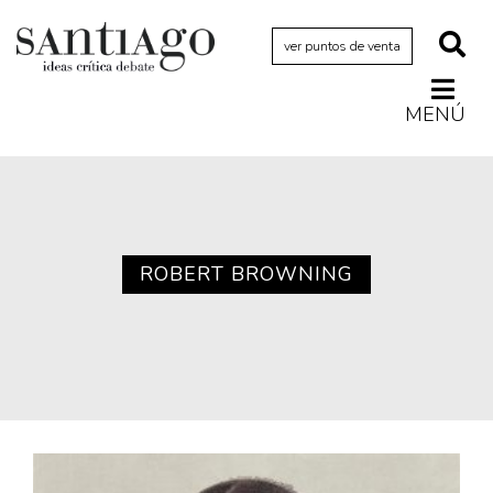
ver puntos de venta
MENÚ
Actualidad
Archivo Cenfoto-UDP
Arquetipos de situación
Artes visuales
ROBERT BROWNING
Ciencia
Cine y televisión
Ciudad
Cómics
Críticas