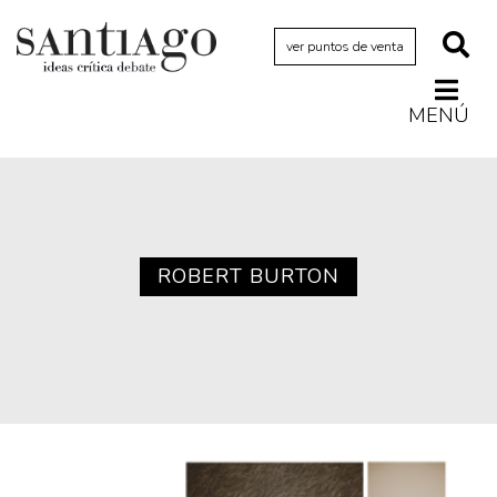
ver puntos de venta
MENÚ
Actualidad
Archivo Cenfoto-UDP
Arquetipos de situación
Artes visuales
ROBERT BURTON
Ciencia
Cine y televisión
Ciudad
Cómics
Críticas