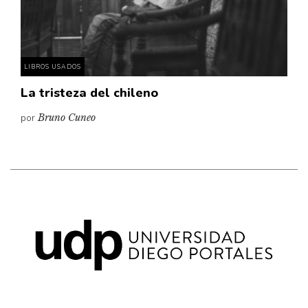
Pensamiento ilustrado
Personaje
Personajes secundarios
LIBROS USADOS
Política
La tristeza del chileno
Relecturas
por
Bruno Cuneo
Sociedad
Turismo accidental
Vidas paralelas
Voces y lecturas