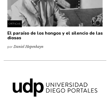
Pensamiento ilustrado
Personaje
Personajes secundarios
CRÍTICAS
Política
El paraíso de los hongos y el silencio de las
Relecturas
diosas
Sociedad
por
Daniel Hopenhayn
Turismo accidental
Vidas paralelas
Voces y lecturas