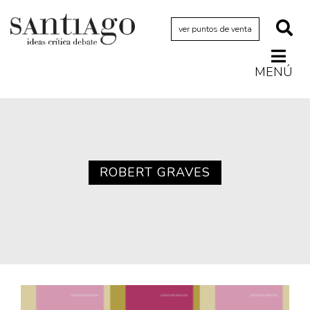
ver puntos de venta
MENÚ
Actualidad
Archivo Cenfoto-UDP
Arquetipos de situación
Artes visuales
ROBERT GRAVES
Ciencia
Cine y televisión
Ciudad
Cómics
Críticas