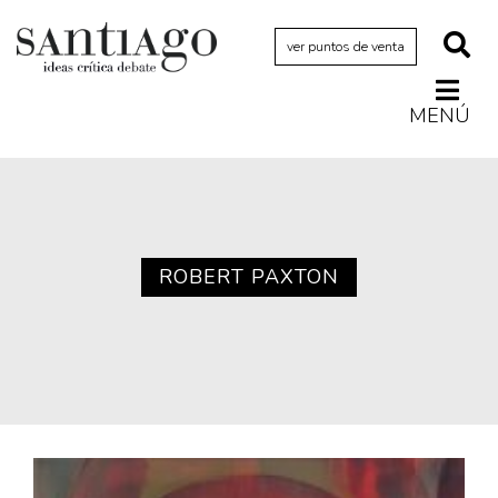
ver puntos de venta
MENÚ
Actualidad
Archivo Cenfoto-UDP
Arquetipos de situación
Artes visuales
ROBERT PAXTON
Ciencia
Cine y televisión
Ciudad
Cómics
Críticas