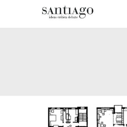
Cultur
Actualidad
Diccio
Archivo Cenfoto-UDP
chilen
Arquetipos de situación
Docum
Artes visuales
Fragm
Ciencia
Gran 
Cine y televisión
Histor
Ciudad
Histor
Cómics
Lagun
Críticas
Libros