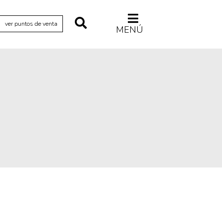
ver puntos de venta
MENÚ
Relecturas
Sociedad
Turismo accidental
Vidas paralelas
Voces y lecturas