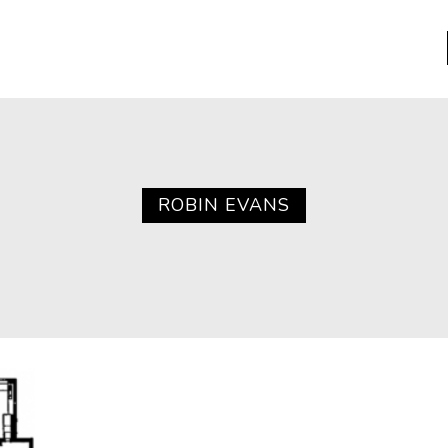
a
Libros usados
nario portátil de la literatura
ROBIN EVANS
a
Literatura
entos
Medioambiente
entos
Narrativas visuales
reserva
Pensamiento
ia
Pensamiento ilustrado
ia material de los libros
Personaje
as mentales
Personajes secundarios
Política